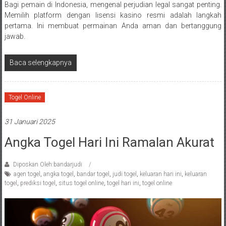
Bagi pemain di Indonesia, mengenal perjudian legal sangat penting.
Memilih platform dengan lisensi kasino resmi adalah langkah
pertama. Ini membuat permainan Anda aman dan bertanggung
jawab.
Baca selengkapnya
Togel Online
31 Januari 2025
Angka Togel Hari Ini Ramalan Akurat
Diposkan Oleh:bandarjudi
agen togel
,
angka togel
,
bandar togel
,
judi togel
,
keluaran hari ini
,
keluaran
togel
,
prediksi togel
,
situs togel online
,
togel hari ini
,
togel online