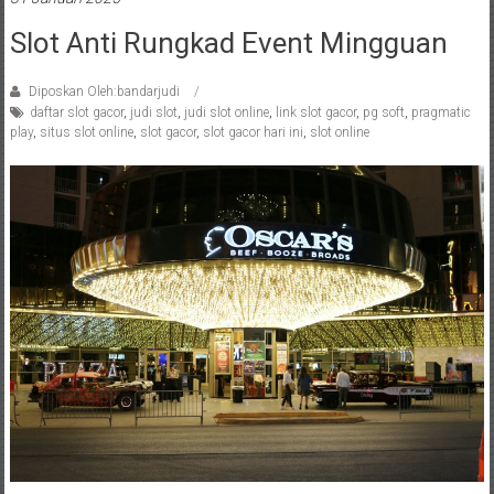
Slot Anti Rungkad Event Mingguan
Diposkan Oleh:bandarjudi
daftar slot gacor
,
judi slot
,
judi slot online
,
link slot gacor
,
pg soft
,
pragmatic
play
,
situs slot online
,
slot gacor
,
slot gacor hari ini
,
slot online