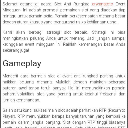
Selamat datang di acara Slot Anti Rungkad
arwanatoto
Event
Mingguan. Ini adalah promosi permainan slot yang diadakan tiap
minggu untuk pemain setia. Pemain berkesempatan menang besar
dengan aturan khusus yang mengurangi risiko kehilangan uang.
Kami akan berbagi strategi slot terbaik. Strategi ini bisa
meningkatkan peluang Anda untuk menang. Jadi, jangan sampai
ketinggalan event mingguan ini. Raihlah kemenangan besar Anda
sekarang juga!
Gameplay
Mengerti cara bermain slot di event anti rungkad penting untuk
naikkan peluang menang. Mulailah dengan mainkan beberapa
putaran awal tanpa taruh banyak. Hal ini memungkinkan pemain
paham volatilitas slot, yang penting untuk ketahui frekuensi dan
jumlah kemenangan.
Salah satu kunci sukses main slot adalah perhatikan RTP (Return to
Player). RTP menunjukkan berapa banyak taruhan yang kembali ke
pemain dalam jangka panjang. Slot dengan RTP tinggi biasanya