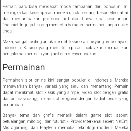
Pemain baru bisa mendapat modal tambahan dari bonus ini. Ini
meningkatkan kesempatan mereka untuk menang besar. Mendaftar
dan memanfaatkan promosi ini bukan hanya soal keuntungan
finansial. Ini juga tentang mencoba beragam permainan tanpa risiko
tinggi.
Maka, sangat penting untuk memilih kasino online yang terpercaya di
Indonesia. Kasino yang memiliki reputasi baik akan memastikan
pengalaman bermain yang adil dan menyenangkan.
Permainan
Permainan slot online kini sangat populer di Indonesia. Mereka
menawarkan banyak variasi yang seru dan menantang. Pemain
dapat menikmati slot klasik yang simpel, video slot dengan grafis
dan animasi canggih, dan slot progresif dengan hadiah besar yang
bertambah.
Banyak tema dan grafis menarik dalam game slot, seperti
petualangan, mitologi, dan futuristik. Provider terkenal seperti NetEnt,
Microgaming, dan Playtech memakai teknologi modern. Mereka