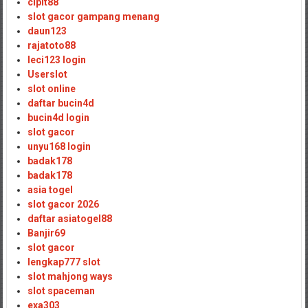
cipit88
slot gacor gampang menang
daun123
rajatoto88
leci123 login
Userslot
slot online
daftar bucin4d
bucin4d login
slot gacor
unyu168 login
badak178
badak178
asia togel
slot gacor 2026
daftar asiatogel88
Banjir69
slot gacor
lengkap777 slot
slot mahjong ways
slot spaceman
exa303