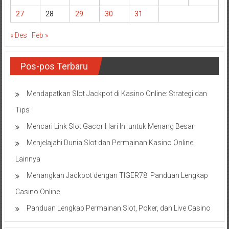
27
28
29
30
31
« Des
Feb »
Pos-pos Terbaru
Mendapatkan Slot Jackpot di Kasino Online: Strategi dan
Tips
Mencari Link Slot Gacor Hari Ini untuk Menang Besar
Menjelajahi Dunia Slot dan Permainan Kasino Online
Lainnya
Menangkan Jackpot dengan TIGER78: Panduan Lengkap
Casino Online
Panduan Lengkap Permainan Slot, Poker, dan Live Casino