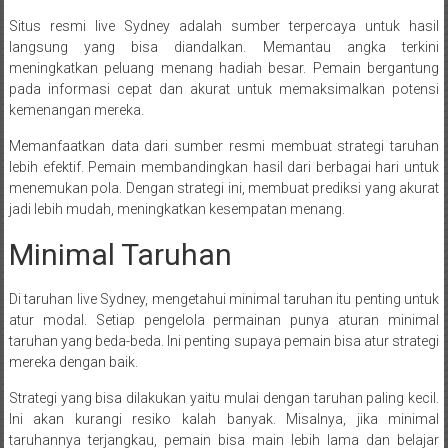
Situs resmi live Sydney adalah sumber terpercaya untuk hasil
langsung yang bisa diandalkan. Memantau angka terkini
meningkatkan peluang menang hadiah besar. Pemain bergantung
pada informasi cepat dan akurat untuk memaksimalkan potensi
kemenangan mereka.
Memanfaatkan data dari sumber resmi membuat strategi taruhan
lebih efektif. Pemain membandingkan hasil dari berbagai hari untuk
menemukan pola. Dengan strategi ini, membuat prediksi yang akurat
jadi lebih mudah, meningkatkan kesempatan menang.
Minimal Taruhan
Di taruhan live Sydney, mengetahui minimal taruhan itu penting untuk
atur modal. Setiap pengelola permainan punya aturan minimal
taruhan yang beda-beda. Ini penting supaya pemain bisa atur strategi
mereka dengan baik.
Strategi yang bisa dilakukan yaitu mulai dengan taruhan paling kecil.
Ini akan kurangi resiko kalah banyak. Misalnya, jika minimal
taruhannya terjangkau, pemain bisa main lebih lama dan belajar