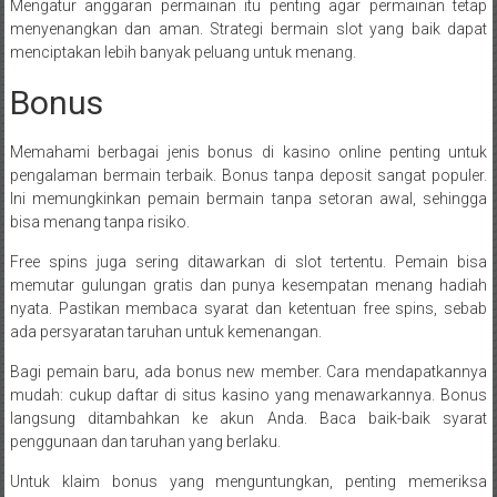
Mengatur anggaran permainan itu penting agar permainan tetap
menyenangkan dan aman. Strategi bermain slot yang baik dapat
menciptakan lebih banyak peluang untuk menang.
Bonus
Memahami berbagai jenis bonus di kasino online penting untuk
pengalaman bermain terbaik. Bonus tanpa deposit sangat populer.
Ini memungkinkan pemain bermain tanpa setoran awal, sehingga
bisa menang tanpa risiko.
Free spins juga sering ditawarkan di slot tertentu. Pemain bisa
memutar gulungan gratis dan punya kesempatan menang hadiah
nyata. Pastikan membaca syarat dan ketentuan free spins, sebab
ada persyaratan taruhan untuk kemenangan.
Bagi pemain baru, ada bonus new member. Cara mendapatkannya
mudah: cukup daftar di situs kasino yang menawarkannya. Bonus
langsung ditambahkan ke akun Anda. Baca baik-baik syarat
penggunaan dan taruhan yang berlaku.
Untuk klaim bonus yang menguntungkan, penting memeriksa