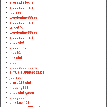
arena212 login
slot gacor hari ini
judi resmi
togelonline88 resmi
slot gacor hari ini
target4d
togelonline88 resmi
slot gacor hari ini
situs slot
slot online
indo62
link slot
slot
slot deposit dana
SITUS SUPER59 SLOT
judi resmi
arena212 slot
musang178
situs slot gacor
slot gacor
Link Leci123