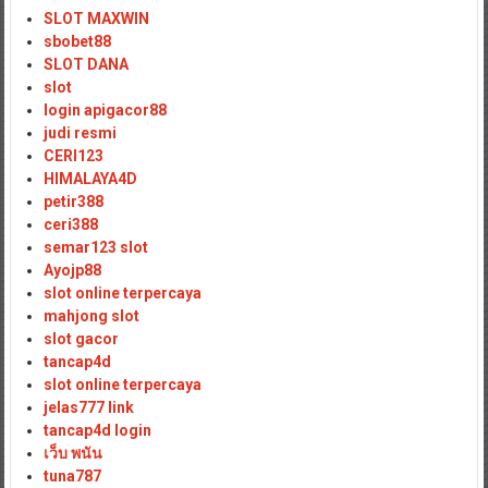
SLOT MAXWIN
sbobet88
SLOT DANA
slot
login apigacor88
judi resmi
CERI123
HIMALAYA4D
petir388
ceri388
semar123 slot
Ayojp88
slot online terpercaya
mahjong slot
slot gacor
tancap4d
slot online terpercaya
jelas777 link
tancap4d login
เว็บ พนัน
tuna787