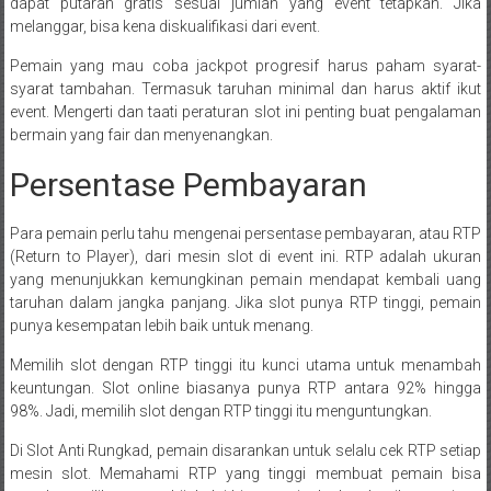
dapat putaran gratis sesuai jumlah yang event tetapkan. Jika
melanggar, bisa kena diskualifikasi dari event.
Pemain yang mau coba jackpot progresif harus paham syarat-
syarat tambahan. Termasuk taruhan minimal dan harus aktif ikut
event. Mengerti dan taati peraturan slot ini penting buat pengalaman
bermain yang fair dan menyenangkan.
Persentase Pembayaran
Para pemain perlu tahu mengenai persentase pembayaran, atau RTP
(Return to Player), dari mesin slot di event ini. RTP adalah ukuran
yang menunjukkan kemungkinan pemain mendapat kembali uang
taruhan dalam jangka panjang. Jika slot punya RTP tinggi, pemain
punya kesempatan lebih baik untuk menang.
Memilih slot dengan RTP tinggi itu kunci utama untuk menambah
keuntungan. Slot online biasanya punya RTP antara 92% hingga
98%. Jadi, memilih slot dengan RTP tinggi itu menguntungkan.
Di Slot Anti Rungkad, pemain disarankan untuk selalu cek RTP setiap
mesin slot. Memahami RTP yang tinggi membuat pemain bisa