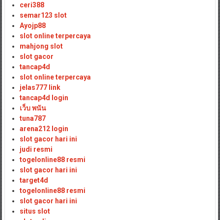
ceri388
semar123 slot
Ayojp88
slot online terpercaya
mahjong slot
slot gacor
tancap4d
slot online terpercaya
jelas777 link
tancap4d login
เว็บ พนัน
tuna787
arena212 login
slot gacor hari ini
judi resmi
togelonline88 resmi
slot gacor hari ini
target4d
togelonline88 resmi
slot gacor hari ini
situs slot