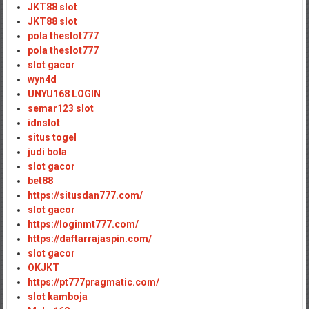
JKT88 slot
JKT88 slot
pola theslot777
pola theslot777
slot gacor
wyn4d
UNYU168 LOGIN
semar123 slot
idnslot
situs togel
judi bola
slot gacor
bet88
https://situsdan777.com/
slot gacor
https://loginmt777.com/
https://daftarrajaspin.com/
slot gacor
OKJKT
https://pt777pragmatic.com/
slot kamboja