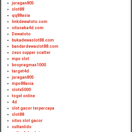
juragan805
slot88
qq88asia
linkdewatoto.com
situsaka4d.com
Dewatoto
bukadewaslot88.com
bandardewaslot88.com
zeus supper scatter
mpo slot
bospragmax1000
target4d
juragan805
mpo88asia
slotx5000
togel online
4d
slot gacor terpercaya
slot88
situs slot gacor
sultanlido