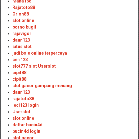
Maha168
Rajatoto88
Orion88
slot online
porno bugil
rajavigor
daun123
situs slot
judi bole online terpercaya
ceri123
slot777 slot Userslot
cipit88
cipit88
slot gacor gampang menang
daun123
rajatoto88
leci123 login
Userslot
slot online
daftar bucin4d
bucin4d login
slot gacor