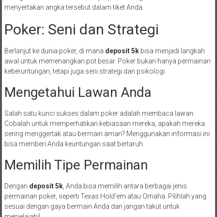
menyertakan angka tersebut dalam tiket Anda.
Poker: Seni dan Strategi
Berlanjut ke dunia poker, di mana
deposit 5k
bisa menjadi langkah
awal untuk memenangkan pot besar. Poker bukan hanya permainan
keberuntungan, tetapi juga seni strategi dan psikologi.
Mengetahui Lawan Anda
Salah satu kunci sukses dalam poker adalah membaca lawan.
Cobalah untuk memperhatikan kebiasaan mereka, apakah mereka
sering menggertak atau bermain aman? Menggunakan informasi ini
bisa memberi Anda keuntungan saat bertaruh.
Memilih Tipe Permainan
Dengan
deposit 5k
, Anda bisa memilih antara berbagai jenis
permainan poker, seperti Texas Hold’em atau Omaha. Pilihlah yang
sesuai dengan gaya bermain Anda dan jangan takut untuk
menjelajahi!