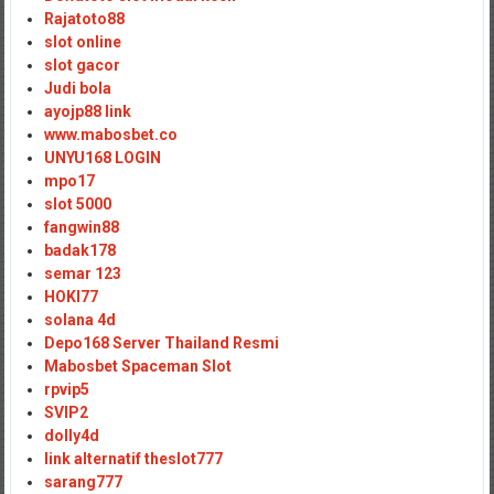
Rajatoto88
slot online
slot gacor
Judi bola
ayojp88 link
www.mabosbet.co
UNYU168 LOGIN
mpo17
slot 5000
fangwin88
badak178
semar 123
HOKI77
solana 4d
Depo168 Server Thailand Resmi
Mabosbet Spaceman Slot
rpvip5
SVIP2
dolly4d
link alternatif theslot777
sarang777