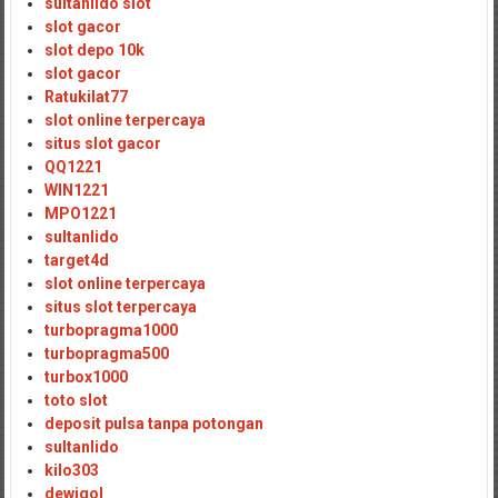
sultanlido slot
slot gacor
slot depo 10k
slot gacor
Ratukilat77
slot online terpercaya
situs slot gacor
QQ1221
WIN1221
MPO1221
sultanlido
target4d
slot online terpercaya
situs slot terpercaya
turbopragma1000
turbopragma500
turbox1000
toto slot
deposit pulsa tanpa potongan
sultanlido
kilo303
dewigol