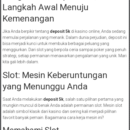
Langkah Awal Menuju
Kemenangan
Jika Anda berpikir tentang
deposit 5k
di kasino online, Anda sedang
memulai perjalanan yang menarik. Dalam dunia perjudian, deposit ini
bisa menjadi kunci untuk membuka berbagai peluang yang
menggiurkan. Dari slot yang berpola ceria sampai poker yang penuh
strategi, setiap permainan menawarkan pengalaman yang unik. Mari
kita gali lebih dalam.
Slot: Mesin Keberuntungan
yang Menunggu Anda
Saat Anda melakukan
deposit 5k
, salah satu pilihan pertama yang
mungkin muncul di benak Anda adalah permainan slot. Mesin slot
adalah simbol klasik dari kasino dan sering kali menjadi pilihan
favorit banyak pemain. Bagaimana cara kerja mesin ini?