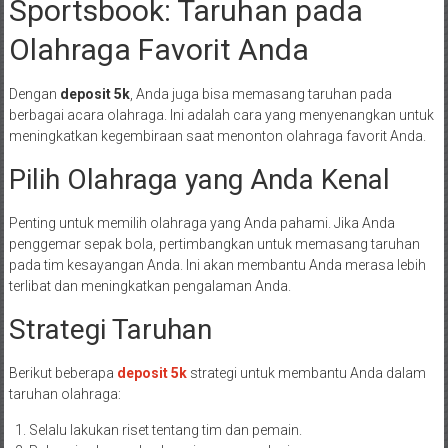
Sportsbook: Taruhan pada
Olahraga Favorit Anda
Dengan
deposit 5k
, Anda juga bisa memasang taruhan pada
berbagai acara olahraga. Ini adalah cara yang menyenangkan untuk
meningkatkan kegembiraan saat menonton olahraga favorit Anda.
Pilih Olahraga yang Anda Kenal
Penting untuk memilih olahraga yang Anda pahami. Jika Anda
penggemar sepak bola, pertimbangkan untuk memasang taruhan
pada tim kesayangan Anda. Ini akan membantu Anda merasa lebih
terlibat dan meningkatkan pengalaman Anda.
Strategi Taruhan
Berikut beberapa
deposit 5k
strategi untuk membantu Anda dalam
taruhan olahraga:
Selalu lakukan riset tentang tim dan pemain.