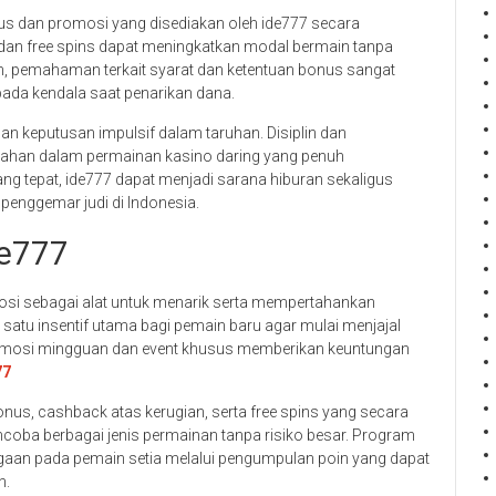
s dan promosi yang disediakan oleh ide777 secara
 dan free spins dapat meningkatkan modal bermain tanpa
n, pemahaman terkait syarat dan ketentuan bonus sangat
 pada kendala saat penarikan dana.
an keputusan impulsif dalam taruhan. Disiplin dan
tahan dalam permainan kasino daring yang penuh
ang tepat, ide777 dapat menjadi sarana hiburan sekaligus
 penggemar judi di Indonesia.
de777
si sebagai alat untuk menarik serta mempertahankan
atu insentif utama bagi pemain baru agar mulai menjajal
promosi mingguan dan event khusus memberikan keuntungan
77
nus, cashback atas kerugian, serta free spins yang secara
coba berbagai jenis permainan tanpa risiko besar. Program
rgaan pada pemain setia melalui pengumpulan poin yang dapat
n.