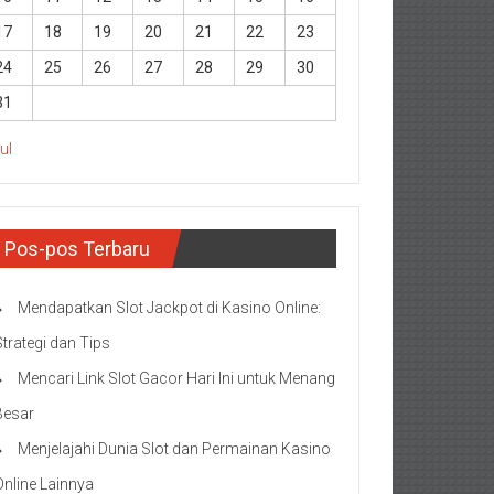
17
18
19
20
21
22
23
24
25
26
27
28
29
30
31
Jul
Pos-pos Terbaru
Mendapatkan Slot Jackpot di Kasino Online:
Strategi dan Tips
Mencari Link Slot Gacor Hari Ini untuk Menang
Besar
Menjelajahi Dunia Slot dan Permainan Kasino
Online Lainnya