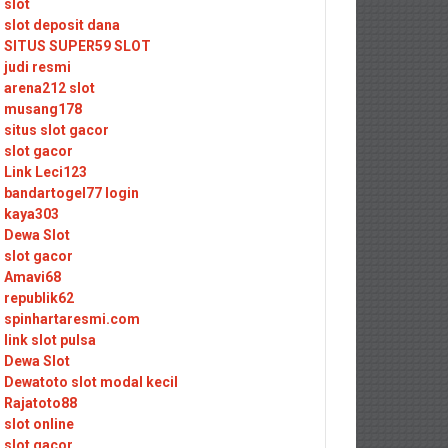
slot
slot deposit dana
SITUS SUPER59 SLOT
judi resmi
arena212 slot
musang178
situs slot gacor
slot gacor
Link Leci123
bandartogel77 login
kaya303
Dewa Slot
slot gacor
Amavi68
republik62
spinhartaresmi.com
link slot pulsa
Dewa Slot
Dewatoto slot modal kecil
Rajatoto88
slot online
slot gacor