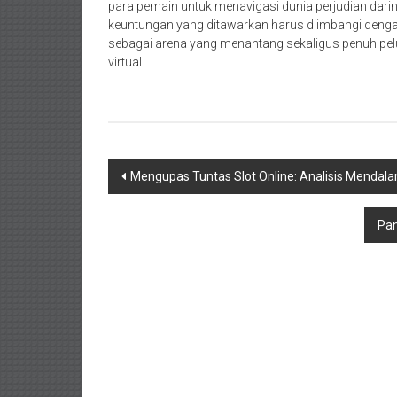
para pemain untuk menavigasi dunia perjudian dari
keuntungan yang ditawarkan harus diimbangi denga
sebagai arena yang menantang sekaligus penuh pelu
virtual.
Navigasi
Mengupas Tuntas Slot Online: Analisis Mendala
pos
Pan