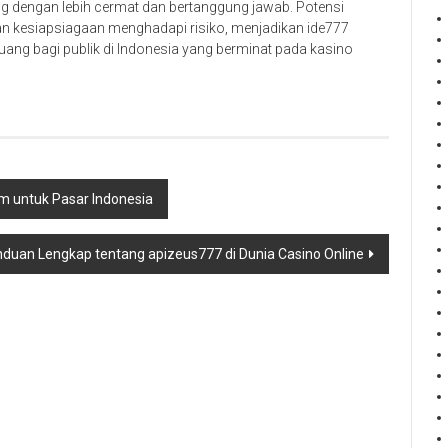
ng dengan lebih cermat dan bertanggung jawab. Potensi
n kesiapsiagaan menghadapi risiko, menjadikan ide777
ang bagi publik di Indonesia yang berminat pada kasino
m untuk Pasar Indonesia
duan Lengkap tentang apizeus777 di Dunia Casino Online