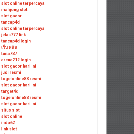
slot online terpercaya
mahjong slot
slot gacor
tancap4d
slot online terpercaya
jelas777 link
tancap4d login
เว็บ พนัน
tuna787
arena212 login
slot gacor hari ini
judi resmi
togelonline88 resmi
slot gacor hari ini
target4d
togelonline88 resmi
slot gacor hari ini
situs slot
slot online
indo62
link slot