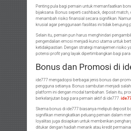
Penting pula bagi pemain untuk memanfaatkan bonu
bijaksana. Bonus seperti cashback, deposit match,
menambah risiko finansial secara signifikan. Namu
krusial agar penggunaan fasilitas ini tidak berujung
Selain itu, pemain pun harus menghindari pengambil
pengendalian emosi menjadi kunci utama untuk ber
ketidakpastian. Dengan strategi manajemen risiko y
potensi profit yang layak dipertimbangkan bagi para
Bonus dan Promosi di i
ide777 mengadopsi berbagai jenis bonus dan promo
pengguna setianya. Bonus sambutan menjadi salah s
platform ini dengan modal tambahan. Selain itu, 
berkelanjutan bagi para pemain aktif di ide777.
ide7
Skema bonus di ide777 biasanya meliputi deposit bo
signifikan meningkatkan peluang pemain dalam men
loyalitas juga disiapkan untuk memberikan pengha
ditukar dengan hadiah menarik atau kredit permaina