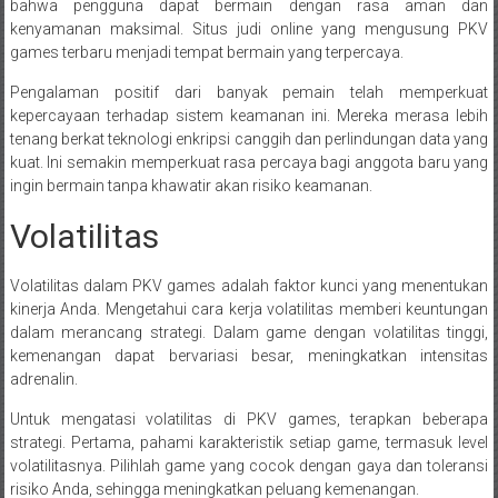
bahwa pengguna dapat bermain dengan rasa aman dan
kenyamanan maksimal. Situs judi online yang mengusung PKV
games terbaru menjadi tempat bermain yang terpercaya.
Pengalaman positif dari banyak pemain telah memperkuat
kepercayaan terhadap sistem keamanan ini. Mereka merasa lebih
tenang berkat teknologi enkripsi canggih dan perlindungan data yang
kuat. Ini semakin memperkuat rasa percaya bagi anggota baru yang
ingin bermain tanpa khawatir akan risiko keamanan.
Volatilitas
Volatilitas dalam PKV games adalah faktor kunci yang menentukan
kinerja Anda. Mengetahui cara kerja volatilitas memberi keuntungan
dalam merancang strategi. Dalam game dengan volatilitas tinggi,
kemenangan dapat bervariasi besar, meningkatkan intensitas
adrenalin.
Untuk mengatasi volatilitas di PKV games, terapkan beberapa
strategi. Pertama, pahami karakteristik setiap game, termasuk level
volatilitasnya. Pilihlah game yang cocok dengan gaya dan toleransi
risiko Anda, sehingga meningkatkan peluang kemenangan.