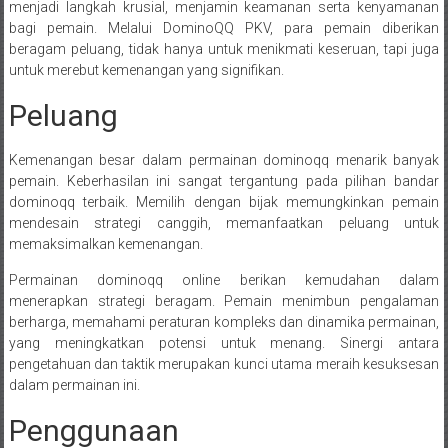
menjadi langkah krusial, menjamin keamanan serta kenyamanan
bagi pemain. Melalui DominoQQ PKV, para pemain diberikan
beragam peluang, tidak hanya untuk menikmati keseruan, tapi juga
untuk merebut kemenangan yang signifikan.
Peluang
Kemenangan besar dalam permainan dominoqq menarik banyak
pemain. Keberhasilan ini sangat tergantung pada pilihan bandar
dominoqq terbaik. Memilih dengan bijak memungkinkan pemain
mendesain strategi canggih, memanfaatkan peluang untuk
memaksimalkan kemenangan.
Permainan dominoqq online berikan kemudahan dalam
menerapkan strategi beragam. Pemain menimbun pengalaman
berharga, memahami peraturan kompleks dan dinamika permainan,
yang meningkatkan potensi untuk menang. Sinergi antara
pengetahuan dan taktik merupakan kunci utama meraih kesuksesan
dalam permainan ini.
Penggunaan