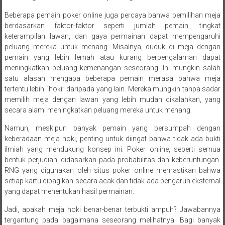
Beberapa pemain poker online juga percaya bahwa pemilihan meja
berdasarkan faktor-faktor seperti jumlah pemain, tingkat
keterampilan lawan, dan gaya permainan dapat mempengaruhi
peluang mereka untuk menang. Misalnya, duduk di meja dengan
pemain yang lebih lemah atau kurang berpengalaman dapat
meningkatkan peluang kemenangan seseorang. Ini mungkin salah
satu alasan mengapa beberapa pemain merasa bahwa meja
tertentu lebih “hoki” daripada yang lain. Mereka mungkin tanpa sadar
memilih meja dengan lawan yang lebih mudah dikalahkan, yang
secara alami meningkatkan peluang mereka untuk menang.
Namun, meskipun banyak pemain yang bersumpah dengan
keberadaan meja hoki, penting untuk diingat bahwa tidak ada bukti
ilmiah yang mendukung konsep ini. Poker online, seperti semua
bentuk perjudian, didasarkan pada probabilitas dan keberuntungan.
RNG yang digunakan oleh situs poker online memastikan bahwa
setiap kartu dibagikan secara acak dan tidak ada pengaruh eksternal
yang dapat menentukan hasil permainan.
Jadi, apakah meja hoki benar-benar terbukti ampuh? Jawabannya
tergantung pada bagaimana seseorang melihatnya. Bagi banyak