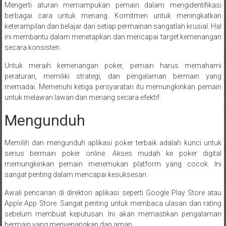
Mengerti aturan memampukan pemain dalam mengidentifikasi
berbagai cara untuk menang. Komitmen untuk meningkatkan
keterampilan dan belajar dari setiap permainan sangatlah krusial. Hal
ini membantu dalam menetapkan dan mencapai target kemenangan
secara konsisten.
Untuk meraih kemenangan poker, pemain harus memahami
peraturan, memiliki strategi, dan pengalaman bermain yang
memadai. Memenuhi ketiga persyaratan itu memungkinkan pemain
untuk melawan lawan dan menang secara efektif.
Mengunduh
Memilih dan mengunduh aplikasi poker terbaik adalah kunci untuk
serius bermain poker online. Akses mudah ke poker digital
memungkinkan pemain menemukan platform yang cocok. Ini
sangat penting dalam mencapai kesuksesan.
Awali pencarian di direktori aplikasi seperti Google Play Store atau
Apple App Store. Sangat penting untuk membaca ulasan dan rating
sebelum membuat keputusan. Ini akan memastikan pengalaman
bermain yang menyenangkan dan aman.