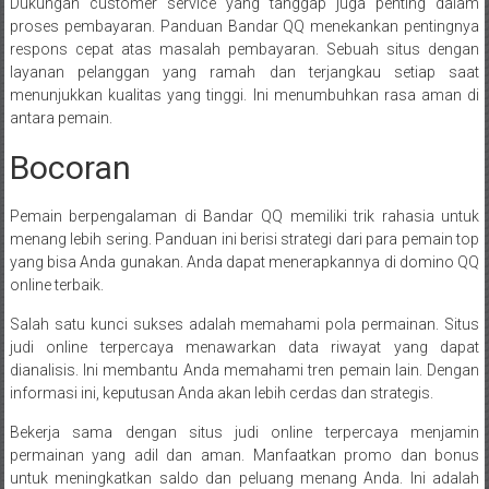
Dukungan customer service yang tanggap juga penting dalam
proses pembayaran. Panduan Bandar QQ menekankan pentingnya
respons cepat atas masalah pembayaran. Sebuah situs dengan
layanan pelanggan yang ramah dan terjangkau setiap saat
menunjukkan kualitas yang tinggi. Ini menumbuhkan rasa aman di
antara pemain.
Bocoran
Pemain berpengalaman di Bandar QQ memiliki trik rahasia untuk
menang lebih sering. Panduan ini berisi strategi dari para pemain top
yang bisa Anda gunakan. Anda dapat menerapkannya di domino QQ
online terbaik.
Salah satu kunci sukses adalah memahami pola permainan. Situs
judi online terpercaya menawarkan data riwayat yang dapat
dianalisis. Ini membantu Anda memahami tren pemain lain. Dengan
informasi ini, keputusan Anda akan lebih cerdas dan strategis.
Bekerja sama dengan situs judi online terpercaya menjamin
permainan yang adil dan aman. Manfaatkan promo dan bonus
untuk meningkatkan saldo dan peluang menang Anda. Ini adalah