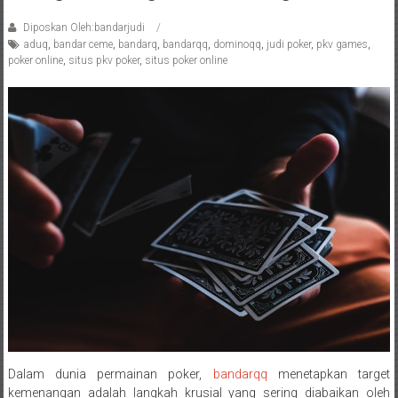
Diposkan Oleh:bandarjudi
aduq
,
bandar ceme
,
bandarq
,
bandarqq
,
dominoqq
,
judi poker
,
pkv games
,
poker online
,
situs pkv poker
,
situs poker online
Dalam dunia permainan poker,
bandarqq
menetapkan target
kemenangan adalah langkah krusial yang sering diabaikan oleh