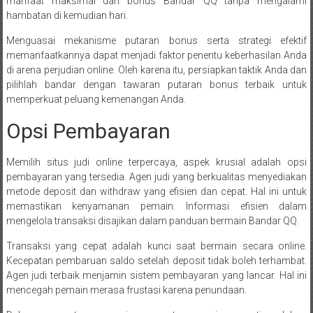
manfaat maksimal dari bonus Bandar QQ tanpa mengalami
hambatan di kemudian hari.
Menguasai mekanisme putaran bonus serta strategi efektif
memanfaatkannya dapat menjadi faktor penentu keberhasilan Anda
di arena perjudian online. Oleh karena itu, persiapkan taktik Anda dan
pilihlah bandar dengan tawaran putaran bonus terbaik untuk
memperkuat peluang kemenangan Anda.
Opsi Pembayaran
Memilih situs judi online terpercaya, aspek krusial adalah opsi
pembayaran yang tersedia. Agen judi yang berkualitas menyediakan
metode deposit dan withdraw yang efisien dan cepat. Hal ini untuk
memastikan kenyamanan pemain. Informasi efisien dalam
mengelola transaksi disajikan dalam panduan bermain Bandar QQ.
Transaksi yang cepat adalah kunci saat bermain secara online.
Kecepatan pembaruan saldo setelah deposit tidak boleh terhambat.
Agen judi terbaik menjamin sistem pembayaran yang lancar. Hal ini
mencegah pemain merasa frustasi karena penundaan.