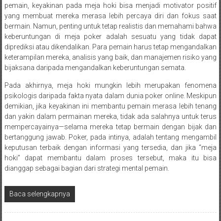
pemain, keyakinan pada meja hoki bisa menjadi motivator positif
yang membuat mereka merasa lebih percaya diri dan fokus saat
bermain. Namun, penting untuk tetap realistis dan memahami bahwa
keberuntungan di meja poker adalah sesuatu yang tidak dapat
diprediksi atau dikendalikan. Para pemain harus tetap mengandalkan
keterampilan mereka, analisis yang baik, dan manajemen risiko yang
bijaksana daripada mengandalkan keberuntungan semata.
Pada akhirnya, meja hoki mungkin lebih merupakan fenomena
psikologis daripada fakta nyata dalam dunia poker online. Meskipun
demikian, jika keyakinan ini membantu pemain merasa lebih tenang
dan yakin dalam permainan mereka, tidak ada salahnya untuk terus
mempercayainya—selama mereka tetap bermain dengan bijak dan
bertanggung jawab. Poker, pada intinya, adalah tentang mengambil
keputusan terbaik dengan informasi yang tersedia, dan jika “meja
hoki” dapat membantu dalam proses tersebut, maka itu bisa
dianggap sebagai bagian dari strategi mental pemain.
Baca selengkapnya