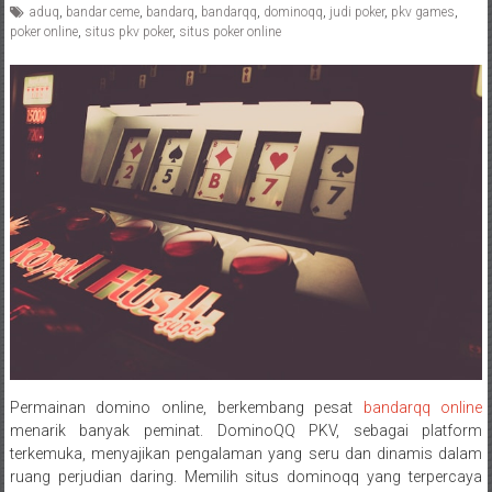
aduq
,
bandar ceme
,
bandarq
,
bandarqq
,
dominoqq
,
judi poker
,
pkv games
,
poker online
,
situs pkv poker
,
situs poker online
Permainan domino online, berkembang pesat
bandarqq online
menarik banyak peminat. DominoQQ PKV, sebagai platform
terkemuka, menyajikan pengalaman yang seru dan dinamis dalam
ruang perjudian daring. Memilih situs dominoqq yang terpercaya