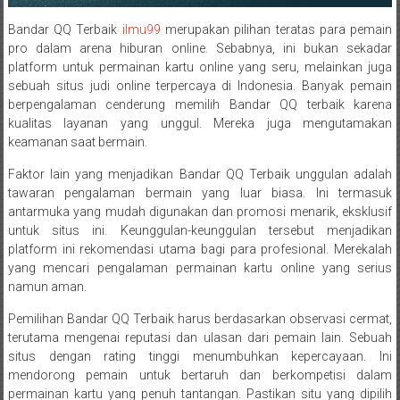
Bandar QQ Terbaik
ilmu99
merupakan pilihan teratas para pemain
pro dalam arena hiburan online. Sebabnya, ini bukan sekadar
platform untuk permainan kartu online yang seru, melainkan juga
sebuah situs judi online terpercaya di Indonesia. Banyak pemain
berpengalaman cenderung memilih Bandar QQ terbaik karena
kualitas layanan yang unggul. Mereka juga mengutamakan
keamanan saat bermain.
Faktor lain yang menjadikan Bandar QQ Terbaik unggulan adalah
tawaran pengalaman bermain yang luar biasa. Ini termasuk
antarmuka yang mudah digunakan dan promosi menarik, eksklusif
untuk situs ini. Keunggulan-keunggulan tersebut menjadikan
platform ini rekomendasi utama bagi para profesional. Merekalah
yang mencari pengalaman permainan kartu online yang serius
namun aman.
Pemilihan Bandar QQ Terbaik harus berdasarkan observasi cermat,
terutama mengenai reputasi dan ulasan dari pemain lain. Sebuah
situs dengan rating tinggi menumbuhkan kepercayaan. Ini
mendorong pemain untuk bertaruh dan berkompetisi dalam
permainan kartu yang penuh tantangan. Pastikan situ yang dipilih