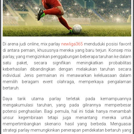
Di arena judi online, mix parlay
newliga365
menduduki posisi favorit
di antara pemain, khususnya mereka yang baru terjun. Konsep mix
parlay, yang mengizinkan penggabungan beberapa taruhan ke dalam
satu paket, secara signifikan meningkatkan probabilitas
keberhasilan dibandingkan dengan melakukan taruhan secara
individual. Jenis permainan ini menawarkan keleluasaan dalam
memilih beragam event olahraga, memperkaya pengalaman
bertaruh.
Daya tarik utama parlay terletak pada kemampuannya
mengakumulasi taruhan, yang pada gilirannya memperbesar
potensi penghasilan. Bagi pemula, hal ini tidak hanya menambah
unsur kegembiraan tetapi juga menantang mereka untuk
mempertimbangkan skenario hasil yang berbeda. Menguasai
strategi parlay memungkinkan penerapan pendekatan bertaruh yang