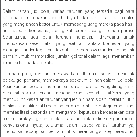
Dalam ranah judi bola, variasi taruhan yang tersedia bagi para
aficionado merupakan sebuah daya tarik utama. Taruhan reguler,
yang mengizinkan bettor untuk memasang uang mereka pada hasil
final sebuah kontestasi, sering kali terpilih sebagai pilihan primer.
Selanjutnya, ada pula taruhan handicap, dirancang untuk
memberikan kesempatan yang lebih adil antara kontestan yang
dianggap underdog dan favorit. Taruhan over/under mengajak
pemain untuk memprediksi jumlah gol total dalam laga, menambah
dimensi lain pada spekulasi.
Taruhan prop, dengan menawarkan alternatif seperti menebak
pelaku gol pertama, memperkaya spektrum pilihan dalam judi bola.
Keunikan judi bola online manifest dalam fasilitas yang disuguhkan
oleh situs-situs terkini, menghadirkan sebuah platform yang
mendukung keseruan taruhan yang lebih dinamis dan interaktif. Fitur
analisis statistik real-time sebagai salah satu teknologi terbarukan,
memfasilitasi bettor dalam mengambil keputusan berdasarkan data
terkini. Jarak yang mencolok antara judi bola online dengan model
konvensional nyata, terutama dalam aspek variasi taruhannya,
membuka peluang bagi pemain untuk merancang strategi berevolusi