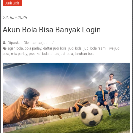
Judi Bola
22 Juni 2025
Akun Bola Bisa Banyak Login
Diposkan Oleh:bandarjudi
agen bola
,
bola parlay
,
daftar judi bola
,
judi bola
,
judi bola resmi
,
live judi
bola
,
mix parlay
,
prediksi bola
,
situs judi bola
,
taruhan bola