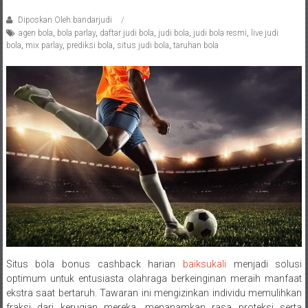
Diposkan Oleh:bandarjudi
agen bola
,
bola parlay
,
daftar judi bola
,
judi bola
,
judi bola resmi
,
live judi
bola
,
mix parlay
,
prediksi bola
,
situs judi bola
,
taruhan bola
Situs bola bonus cashback harian
baiksukali
menjadi solusi
optimum untuk entusiasta olahraga berkeinginan meraih manfaat
ekstra saat bertaruh. Tawaran ini mengizinkan individu memulihkan
fraksi dari kerugian mereka, menanamkan rasa proteksi serta