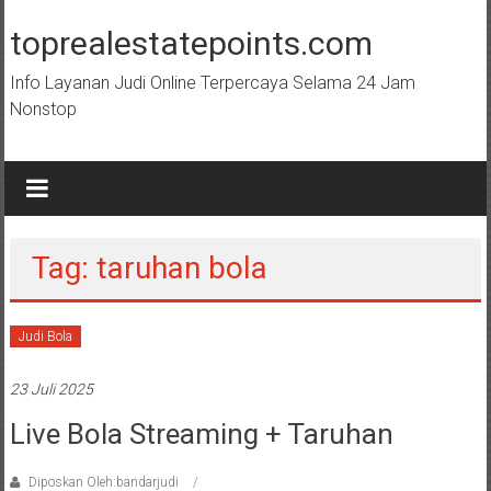
Lompat
ke
toprealestatepoints.com
konten
Info Layanan Judi Online Terpercaya Selama 24 Jam
Nonstop
Tag: taruhan bola
Judi Bola
23 Juli 2025
Live Bola Streaming + Taruhan
Diposkan Oleh:bandarjudi