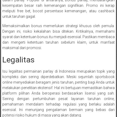
kesempatan besar raih kemenangan signifikan. Promo ini kerap
meliputi free bet, boost persentase kemenangan, atau cashback
untuk taruhan gagal.
Memaksimalkan bonus memerlukan strategi khusus oleh pemula.
Dengan ini, risiko kekalahan bisa ditekan. Kritikalnya, memahami
syarat dan ketentuan bonus itu menjadi esensial. Pastikan membaca
dan mengerti ketentuan taruhan sebelum klaim, untuk manfaat
maksimal dari promosi.
Legalitas
Isu legalitas permainan parlay di Indonesia merupakan topik yang
kompleks dan sering diperdebatkan. Meski sejumlah sportsbook
online menyediakan beragam jenis taruhan, penting bagi Anda untuk
melakukan penelitian ekstensif. Hal ini bertujuan memastikan bahwa
platform pilihan Anda beroperasi berdasarkan lisensi yang sah.
Seiring dengan pertumbuhan pesat layanan taruhan online,
pemahaman mendalam terhadap regulasi yang berlaku adalah
esensial. Ini menunjang pengalaman bermain yang bebas dari
potensi risiko hukum di masa yang akan datang.