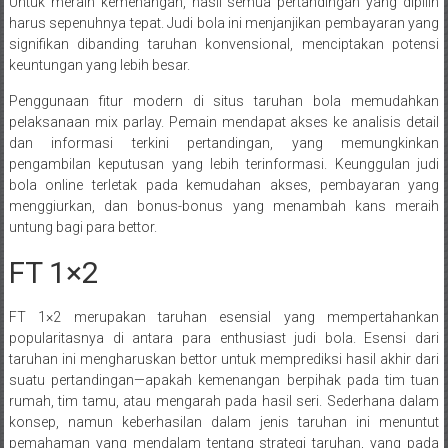
Untuk meraih kemenangan, hasil semua pertandingan yang dipilih
harus sepenuhnya tepat. Judi bola ini menjanjikan pembayaran yang
signifikan dibanding taruhan konvensional, menciptakan potensi
keuntungan yang lebih besar.
Penggunaan fitur modern di situs taruhan bola memudahkan
pelaksanaan mix parlay. Pemain mendapat akses ke analisis detail
dan informasi terkini pertandingan, yang memungkinkan
pengambilan keputusan yang lebih terinformasi. Keunggulan judi
bola online terletak pada kemudahan akses, pembayaran yang
menggiurkan, dan bonus-bonus yang menambah kans meraih
untung bagi para bettor.
FT 1×2
FT 1×2 merupakan taruhan esensial yang mempertahankan
popularitasnya di antara para enthusiast judi bola. Esensi dari
taruhan ini mengharuskan bettor untuk memprediksi hasil akhir dari
suatu pertandingan—apakah kemenangan berpihak pada tim tuan
rumah, tim tamu, atau mengarah pada hasil seri. Sederhana dalam
konsep, namun keberhasilan dalam jenis taruhan ini menuntut
pemahaman yang mendalam tentang strategi taruhan, yang pada