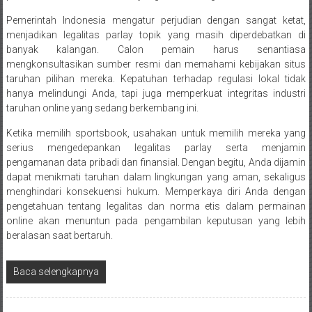
Pemerintah Indonesia mengatur perjudian dengan sangat ketat,
menjadikan legalitas parlay topik yang masih diperdebatkan di
banyak kalangan. Calon pemain harus senantiasa
mengkonsultasikan sumber resmi dan memahami kebijakan situs
taruhan pilihan mereka. Kepatuhan terhadap regulasi lokal tidak
hanya melindungi Anda, tapi juga memperkuat integritas industri
taruhan online yang sedang berkembang ini.
Ketika memilih sportsbook, usahakan untuk memilih mereka yang
serius mengedepankan legalitas parlay serta menjamin
pengamanan data pribadi dan finansial. Dengan begitu, Anda dijamin
dapat menikmati taruhan dalam lingkungan yang aman, sekaligus
menghindari konsekuensi hukum. Memperkaya diri Anda dengan
pengetahuan tentang legalitas dan norma etis dalam permainan
online akan menuntun pada pengambilan keputusan yang lebih
beralasan saat bertaruh.
Baca selengkapnya