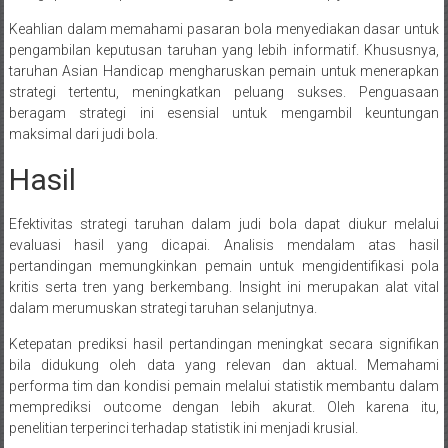
Keahlian dalam memahami pasaran bola menyediakan dasar untuk
pengambilan keputusan taruhan yang lebih informatif. Khususnya,
taruhan Asian Handicap mengharuskan pemain untuk menerapkan
strategi tertentu, meningkatkan peluang sukses. Penguasaan
beragam strategi ini esensial untuk mengambil keuntungan
maksimal dari judi bola.
Hasil
Efektivitas strategi taruhan dalam judi bola dapat diukur melalui
evaluasi hasil yang dicapai. Analisis mendalam atas hasil
pertandingan memungkinkan pemain untuk mengidentifikasi pola
kritis serta tren yang berkembang. Insight ini merupakan alat vital
dalam merumuskan strategi taruhan selanjutnya.
Ketepatan prediksi hasil pertandingan meningkat secara signifikan
bila didukung oleh data yang relevan dan aktual. Memahami
performa tim dan kondisi pemain melalui statistik membantu dalam
memprediksi outcome dengan lebih akurat. Oleh karena itu,
penelitian terperinci terhadap statistik ini menjadi krusial.