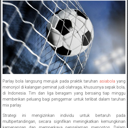
Parlay bola langsung merujuk pada praktik taruhan
asiabola
yang
menonjol di kalangan peminat judi olahraga, khususnya sepak bola,
di Indonesia. Tim dan liga beragam yang bersaing tiap minggu
memberikan peluang bagi penggemar untuk terlibat dalam taruhan
mix parlay.
Strategi ini mengizinkan individu untuk bertaruh pada
multipertandingan, secara signifikan meningkatkan kemungkinan
kemenangan dan memperkaya pengalaman menonton. Dalam