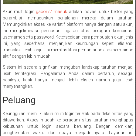
Akun multi login
gacor77 masuk
adalah inovasi untuk bettor yang
berambisi memudahkan perjalanan mereka dalam taruhan.
Memungkinkan akses ke variatif platform hanya dengan satu akun,
ini mengeliminasi perluasan ingatan atas beragam kombinasi
username serta password. Ketersediaan cara pembuatan akun jenis
ini, yang sederhana, menjanjikan keuntungan seperti efisiensi
transaksi. Lebih lanjut, ini memfasilitasi pemantauan atas permainan
aktif dengan lebih mudah.
Sistem ini secara signifikan mengubah landskap taruhan menjadi
lebih terintegrasi. Pengalaman Anda dalam bertaruh, sebagai
hasilnya, tidak hanya menjadi lebih efisien namun juga lebih
menyenangkan.
Peluang
Keunggulan memiliki akun multi login terletak pada fleksibilitas yang
ditawarkan. Akses mudah ke beragam situs taruhan menghapus
kebutuhan untuk login secara berulang. Dengan demikian,
penghematan waktu dan upaya menjadi nyata. Layanan ini