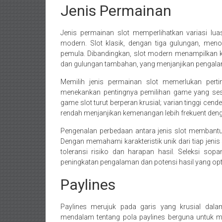
Jenis Permainan
Jenis permainan slot memperlihatkan variasi luas
modern. Slot klasik, dengan tiga gulungan, men
pemula. Dibandingkan, slot modern menampilkan ko
dan gulungan tambahan, yang menjanjikan pengala
Memilih jenis permainan slot memerlukan perti
menekankan pentingnya pemilihan game yang sesua
game slot turut berperan krusial; varian tinggi ce
rendah menjanjikan kemenangan lebih frekuent deng
Pengenalan perbedaan antara jenis slot memban
Dengan memahami karakteristik unik dari tiap jeni
toleransi risiko dan harapan hasil. Seleksi s
peningkatan pengalaman dan potensi hasil yang opt
Paylines
Paylines merujuk pada garis yang krusial dal
mendalam tentang pola paylines berguna untuk 