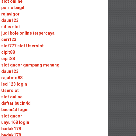
slot online
porno bugil
rajavigor
daun123
situs slot
judi bole online terpercaya
ceri123
slot777 slot Userslot
cipit88
cipit88
slot gacor gampang menang
daun123
rajatoto88
leci123 login
Userslot
slot online
daftar bucin4d
bucin4d login
slot gacor
unyu168 login
badak178
badak178