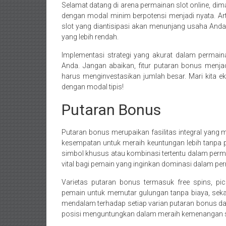
Selamat datang di arena permainan slot online, dim
dengan modal minim berpotensi menjadi nyata. Artik
slot yang diantisipasi akan menunjang usaha And
yang lebih rendah.
Implementasi strategi yang akurat dalam permaina
Anda. Jangan abaikan, fitur putaran bonus menj
harus menginvestasikan jumlah besar. Mari kita e
dengan modal tipis!
Putaran Bonus
Putaran bonus merupaikan fasilitas integral yan
kesempatan untuk meraih keuntungan lebih tanpa pen
simbol khusus atau kombinasi tertentu dalam per
vital bagi pemain yang inginkan dominasi dalam per
Varietas putaran bonus termasuk free spins, pi
pemain untuk memutar gulungan tanpa biaya, sekal
mendalam terhadap setiap varian putaran bonus d
posisi menguntungkan dalam meraih kemenangan su