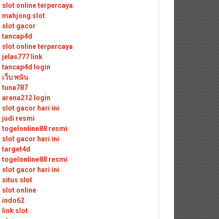
slot online terpercaya
mahjong slot
slot gacor
tancap4d
slot online terpercaya
jelas777 link
tancap4d login
เว็บ พนัน
tuna787
arena212 login
slot gacor hari ini
judi resmi
togelonline88 resmi
slot gacor hari ini
target4d
togelonline88 resmi
slot gacor hari ini
situs slot
slot online
indo62
link slot