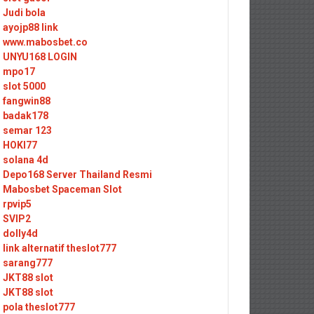
Judi bola
ayojp88 link
www.mabosbet.co
UNYU168 LOGIN
mpo17
slot 5000
fangwin88
badak178
semar 123
HOKI77
solana 4d
Depo168 Server Thailand Resmi
Mabosbet Spaceman Slot
rpvip5
SVIP2
dolly4d
link alternatif theslot777
sarang777
JKT88 slot
JKT88 slot
pola theslot777