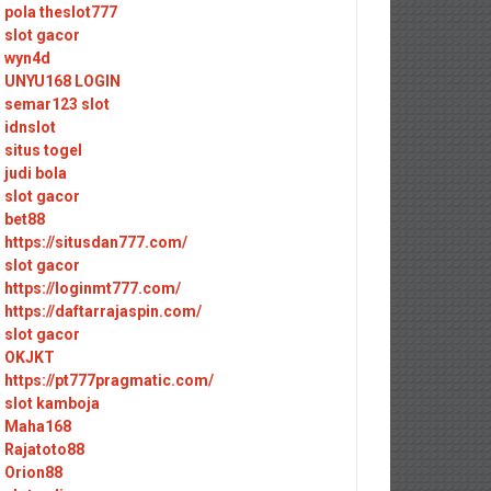
pola theslot777
slot gacor
wyn4d
UNYU168 LOGIN
semar123 slot
idnslot
situs togel
judi bola
slot gacor
bet88
https://situsdan777.com/
slot gacor
https://loginmt777.com/
https://daftarrajaspin.com/
slot gacor
OKJKT
https://pt777pragmatic.com/
slot kamboja
Maha168
Rajatoto88
Orion88