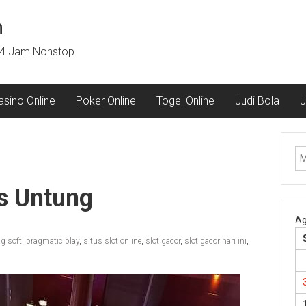
m
 24 Jam Nonstop
asino Online
Poker Online
Togel Online
Judi Bola
J
is Untung
Ag
g soft
,
pragmatic play
,
situs slot online
,
slot gacor
,
slot gacor hari ini
,