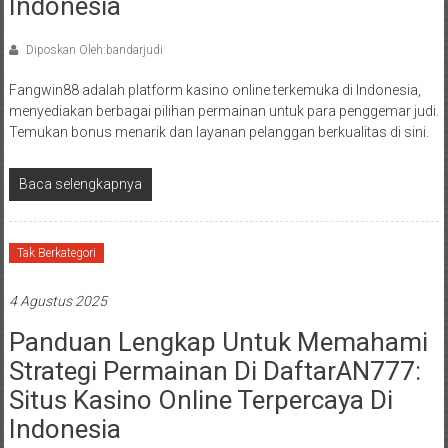
Indonesia
Diposkan Oleh:bandarjudi
Fangwin88 adalah platform kasino online terkemuka di Indonesia,
menyediakan berbagai pilihan permainan untuk para penggemar judi.
Temukan bonus menarik dan layanan pelanggan berkualitas di sini.
Baca selengkapnya
Tak Berkategori
4 Agustus 2025
Panduan Lengkap Untuk Memahami
Strategi Permainan Di DaftarAN777:
Situs Kasino Online Terpercaya Di
Indonesia