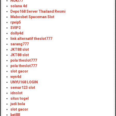
HOKI77
solana 4d
Depo168 Server Thailand Resmi
Mabosbet Spaceman Slot
rpvip5
SVIP2
dolly4d
link alternatif theslot777
sarang777
JKT88 slot
JKT88 slot
pola theslot777
pola theslot777
slot gacor
wyn4d
UNYU168 LOGIN
semar123 slot
idnslot
situs togel
judi bola
slot gacor
bet88