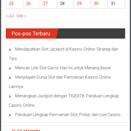
25
26
27
28
29
30
31
« Jul
Sep »
Pos-pos Terbaru
Mendapatkan Slot Jackpot di Kasino Online: Strategi dan
Tips
Mencari Link Slot Gacor Hari Ini untuk Menang Besar
Menjelajahi Dunia Slot dan Permainan Kasino Online
Lainnya
Menangkan Jackpot dengan TIGER78: Panduan Lengkap
Casino Online
Panduan Lengkap Permainan Slot, Poker, dan Live Casino