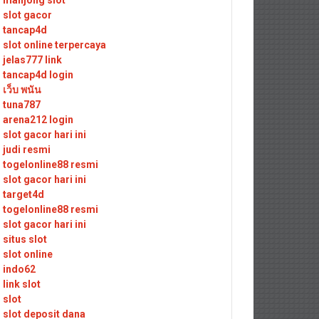
mahjong slot
slot gacor
tancap4d
slot online terpercaya
jelas777 link
tancap4d login
เว็บ พนัน
tuna787
arena212 login
slot gacor hari ini
judi resmi
togelonline88 resmi
slot gacor hari ini
target4d
togelonline88 resmi
slot gacor hari ini
situs slot
slot online
indo62
link slot
slot
slot deposit dana