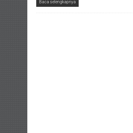
Baca selengkapnya