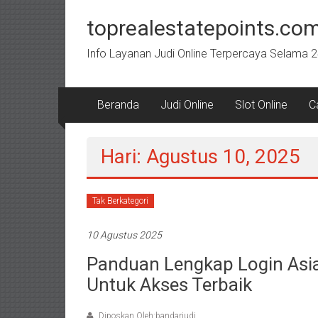
Lompat
ke
toprealestatepoints.co
konten
Info Layanan Judi Online Terpercaya Selama
Beranda
Judi Online
Slot Online
C
Hari: Agustus 10, 2025
Tak Berkategori
10 Agustus 2025
Panduan Lengkap Login Asi
Untuk Akses Terbaik
Diposkan Oleh:bandarjudi