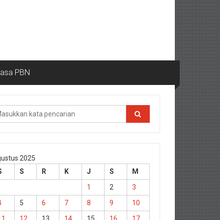
asa PBN
ustus 2025
S
S
R
K
J
S
M
1
2
3
4
5
6
7
8
9
10
11
12
13
14
15
16
17