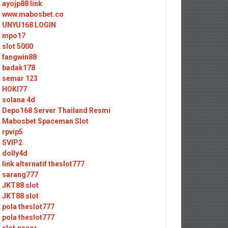
ayojp88 link
www.mabosbet.co
UNYU168 LOGIN
mpo17
slot 5000
fangwin88
badak178
semar 123
HOKI77
solana 4d
Depo168 Server Thailand Resmi
Mabosbet Spaceman Slot
rpvip5
SVIP2
dolly4d
link alternatif theslot777
sarang777
JKT88 slot
JKT88 slot
pola theslot777
pola theslot777