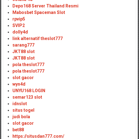
Depo168 Server Thailand Resmi
Mabosbet Spaceman Slot
rpvip5
SVIP2
dolly4d
link alternatif theslot777
sarang777
JKT88 slot
JKT88 slot
pola theslot777
pola theslot777
slot gacor
wyn4d
UNYU168 LOGIN
semar123 slot
idnslot
situs togel
judi bola
slot gacor
bet88
https://situsdan777.com/