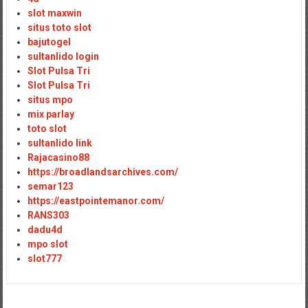
slot maxwin
situs toto slot
bajutogel
sultanlido login
Slot Pulsa Tri
Slot Pulsa Tri
situs mpo
mix parlay
toto slot
sultanlido link
Rajacasino88
https://broadlandsarchives.com/
semar123
https://eastpointemanor.com/
RANS303
dadu4d
mpo slot
slot777