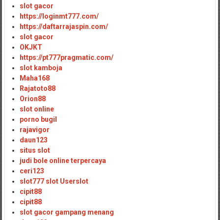
slot gacor
https://loginmt777.com/
https://daftarrajaspin.com/
slot gacor
OKJKT
https://pt777pragmatic.com/
slot kamboja
Maha168
Rajatoto88
Orion88
slot online
porno bugil
rajavigor
daun123
situs slot
judi bole online terpercaya
ceri123
slot777 slot Userslot
cipit88
cipit88
slot gacor gampang menang