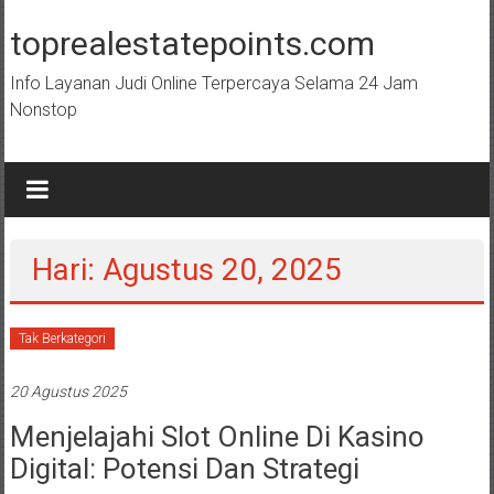
Lompat
ke
toprealestatepoints.com
konten
Info Layanan Judi Online Terpercaya Selama 24 Jam
Nonstop
Hari: Agustus 20, 2025
Tak Berkategori
20 Agustus 2025
Menjelajahi Slot Online Di Kasino
Digital: Potensi Dan Strategi