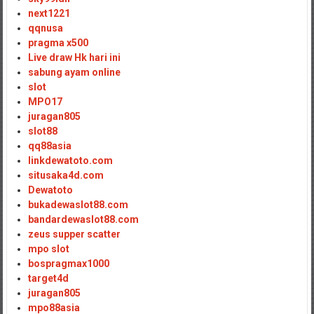
next1221
qqnusa
pragma x500
Live draw Hk hari ini
sabung ayam online
slot
MPO17
juragan805
slot88
qq88asia
linkdewatoto.com
situsaka4d.com
Dewatoto
bukadewaslot88.com
bandardewaslot88.com
zeus supper scatter
mpo slot
bospragmax1000
target4d
juragan805
mpo88asia